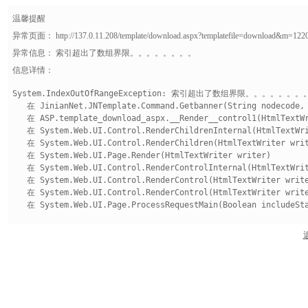
温馨提醒
异常页面： http://137.0.11.208/template/download.aspx?templatefile=download&m=12
异常信息： 索引超出了数组界限 。。。。。。。 。
信息详情：
System.IndexOutOfRangeException: 索引超出了数组界限。。。。。。。。

   在 JinianNet.JNTemplate.Command.Getbanner(String nodecode, 
   在 ASP.template_download_aspx.__Render__control1(HtmlTextW
   在 System.Web.UI.Control.RenderChildrenInternal(HtmlTextWri
   在 System.Web.UI.Control.RenderChildren(HtmlTextWriter writ
   在 System.Web.UI.Page.Render(HtmlTextWriter writer)

   在 System.Web.UI.Control.RenderControlInternal(HtmlTextWrit
   在 System.Web.UI.Control.RenderControl(HtmlTextWriter write
   在 System.Web.UI.Control.RenderControl(HtmlTextWriter write
   在 System.Web.UI.Page.ProcessRequestMain(Boolean includeSta