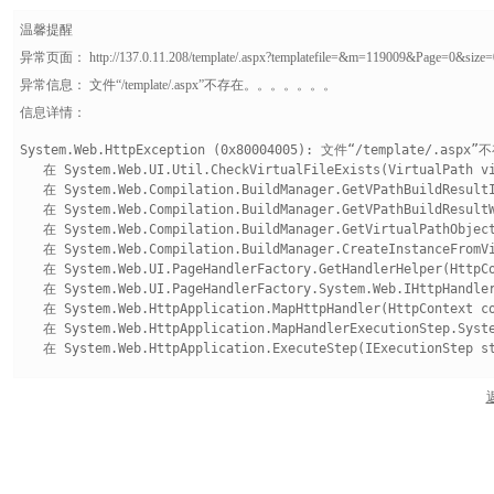
温馨提醒
异常页面： http://137.0.11.208/template/.aspx?templatefile=&m=119009&Page=0&size=
异常信息： 文件“/template/.aspx”不存在。 。。。 。。。
信息详情：
System.Web.HttpException (0x80004005): 文件“/template/.aspx”不存在。。。。
   在 System.Web.UI.Util.CheckVirtualFileExists(VirtualPath vi
   在 System.Web.Compilation.BuildManager.GetVPathBuildResultI
   在 System.Web.Compilation.BuildManager.GetVPathBuildResultW
   在 System.Web.Compilation.BuildManager.GetVirtualPathObject
   在 System.Web.Compilation.BuildManager.CreateInstanceFromVi
   在 System.Web.UI.PageHandlerFactory.GetHandlerHelper(HttpCo
   在 System.Web.UI.PageHandlerFactory.System.Web.IHttpHandler
   在 System.Web.HttpApplication.MapHttpHandler(HttpContext co
   在 System.Web.HttpApplication.MapHandlerExecutionStep.Syste
   在 System.Web.HttpApplication.ExecuteStep(IExecutionStep st